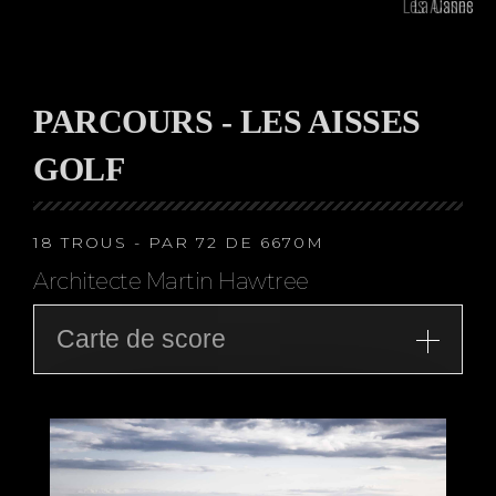
Les Aisses
La Canne
PARCOURS - LES AISSES
GOLF
18 TROUS - PAR 72 DE 6670M
Architecte Martin Hawtree
Carte de score